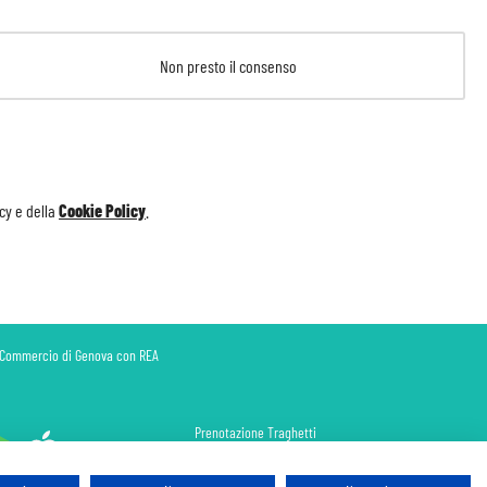
Non presto il consenso
icy
e della
Cookie Policy
.
di Commercio di Genova con REA
Prenotazione Traghetti
Prenotazione Volo Privato
Assicurazione