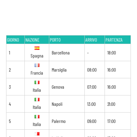
GIORNO
NAZIONE
PORTO
ARRIVO
PARTENZA
1
Barcellona
-
18:00
Spagna
2
Marsiglia
08:00
16:00
Francia
3
Genova
07:00
16:00
Italia
4
Napoli
13:00
21:00
Italia
5
Palermo
09:00
17:00
Italia