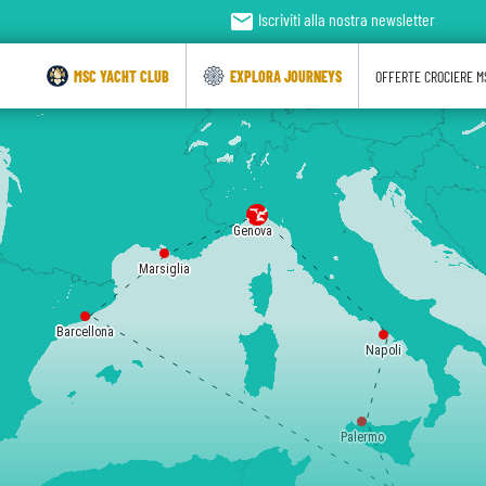
email
Iscriviti alla nostra newsletter
MSC YACHT CLUB
EXPLORA JOURNEYS
OFFERTE CROCIERE M
Genova
Marsiglia
Barcellona
Napoli
Palermo