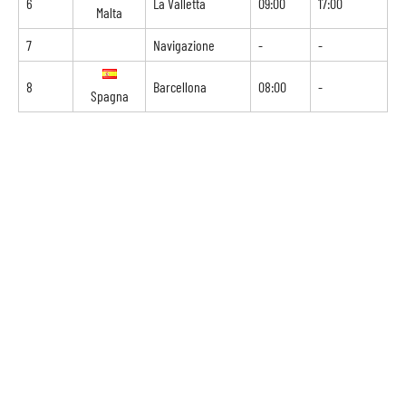
6
La Valletta
09:00
17:00
Malta
7
Navigazione
-
-
8
Barcellona
08:00
-
Spagna