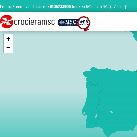
Centro Prenotazioni Crociere
0105733006
|lun-ven 9/19 - sab 9/13 (32 linee)
+
−