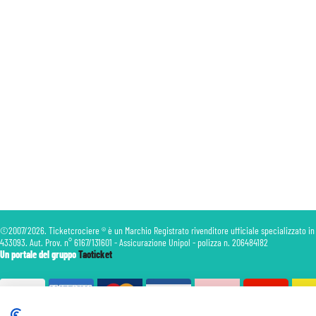
©2007/2026. Ticketcrociere ® è un Marchio Registrato rivenditore ufficiale specializzato in
433093. Aut. Prov. n° 6167/131601 - Assicurazione Unipol - polizza n. 206484182
Un portale del gruppo
Taoticket