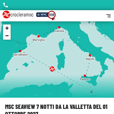
call
segment
+
Genova
−
Marsiglia
Barcellona
Napoli
Palermo
La Valletta
MSC SEAVIEW 7 NOTTI DA LA VALLETTA DEL 01
OTTOBRE 2027