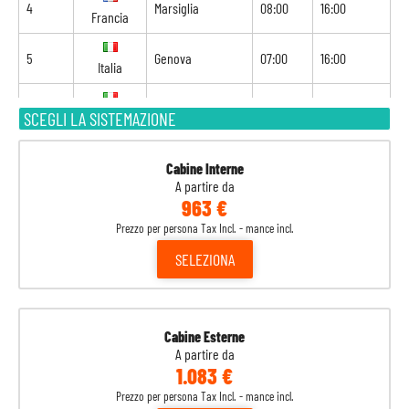
4
Marsiglia
08:00
16:00
Francia
5
Genova
07:00
16:00
Italia
6
Napoli
13:00
21:00
SCEGLI LA SISTEMAZIONE
Italia
7
Palermo
09:00
17:00
Italia
Cabine Interne
A partire da
963 €
8
La Valletta
09:00
-
Malta
Prezzo per persona Tax Incl. - mance incl.
SELEZIONA
Cabine Esterne
A partire da
1.083 €
Prezzo per persona Tax Incl. - mance incl.