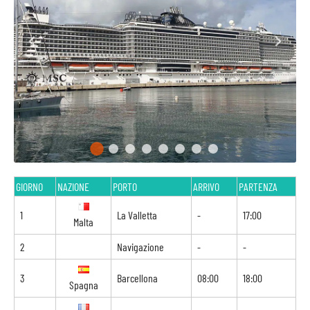
GIORNO
NAZIONE
PORTO
ARRIVO
PARTENZA
1
La Valletta
-
17:00
Malta
2
Navigazione
-
-
3
Barcellona
08:00
18:00
Spagna