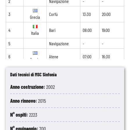
2
Navigazione
-
-
3
Corfù
13:30
20:00
Grecia
4
Bari
08:00
19:00
Italia
5
Navigazione
-
-
6
Atene
07:00
16:30
Grecia
7
Smirne
07:00
14:30
Dati tecnici di MSC Sinfonia
Turchia
Anno costruzione:
2002
8
Istanbul
09:00
-
Turchia
Anno rinnovo:
2015
N° ospiti:
2223
N° equipaggio:
700