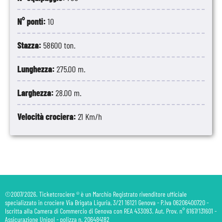
N° ponti:
10
Stazza:
58600 ton.
Lunghezza:
275.00 m.
Larghezza:
28.00 m.
Velocità crociera:
21 Km/h
©2007/2026. Ticketcrociere ® è un Marchio Registrato rivenditore ufficiale
specializzato in crociere Via Brigata Liguria, 3/21 16121 Genova - P.Iva 06206400720 -
Iscritta alla Camera di Commercio di Genova con REA 433093. Aut. Prov. n° 6167/131601 -
Assicurazione Unipol - polizza n. 206484182