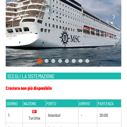
SCEGLI LA SISTEMAZIONE
Crociera non più disponibile
GIORNO
NAZIONE
PORTO
ARRIVO
PARTENZA
1
Istanbul
-
20:00
Turchia