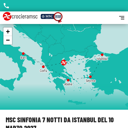
call
segment
+
−
Bari
Istanbul
Corfù
Smirne
Atene
MSC SINFONIA 7 NOTTI DA ISTANBUL DEL 10
MARZO 2027