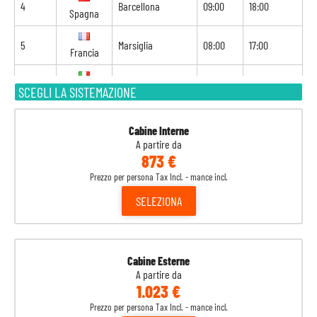
4
Barcellona
09:00
18:00
Spagna
5
Marsiglia
08:00
17:00
Francia
6
Genova
08:00
19:00
SCEGLI LA SISTEMAZIONE
Italia
7
Livorno
07:00
20:00
Italia
Cabine Interne
A partire da
873 €
8
Civitavecchia
07:00
-
Italia
Prezzo per persona Tax Incl. - mance incl.
SELEZIONA
Cabine Esterne
A partire da
1.023 €
Prezzo per persona Tax Incl. - mance incl.