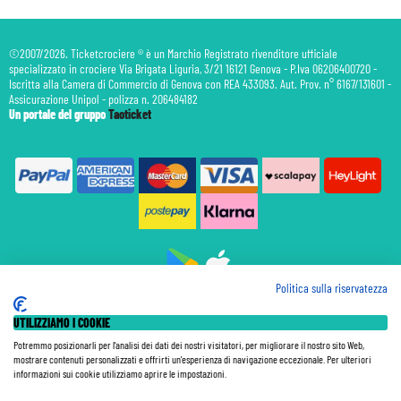
©2007/2026. Ticketcrociere ® è un Marchio Registrato rivenditore ufficiale
specializzato in crociere Via Brigata Liguria, 3/21 16121 Genova - P.Iva 06206400720 -
Iscritta alla Camera di Commercio di Genova con REA 433093. Aut. Prov. n° 6167/131601 -
Assicurazione Unipol - polizza n. 206484182
Un portale del gruppo
Taoticket
Politica sulla riservatezza
Prenotazione Traghetti
UTILIZZIAMO I COOKIE
Prenotazione Volo Privato
Assicurazione
Potremmo posizionarli per l'analisi dei dati dei nostri visitatori, per migliorare il nostro sito Web,
mostrare contenuti personalizzati e offrirti un'esperienza di navigazione eccezionale. Per ulteriori
Le Tariffe pubblicate si intendono per persona (p.p.) con Tasse e Diritti Portuali inclusi. Le quote di
informazioni sui cookie utilizziamo aprire le impostazioni.
Servizio sono sempre da pagare a bordo, salvo dove espressamente indicato. I Prezzi si intendono "a
partire da" e sono calcolati su base doppia e in base alla disponibilità. Le Tariffe possono variare in ogni