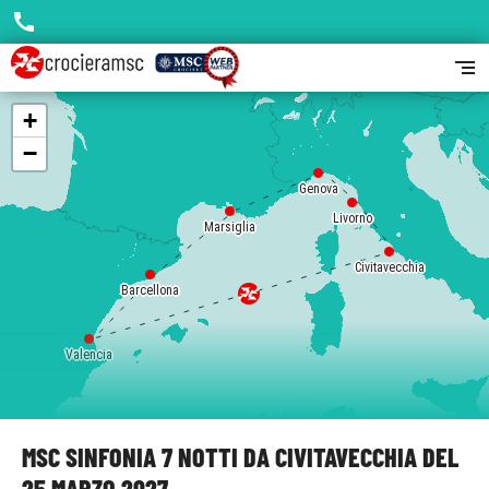
call
segment
+
−
Genova
Livorno
Marsiglia
Civitavecchia
Barcellona
Valencia
MSC SINFONIA 7 NOTTI DA CIVITAVECCHIA DEL
25 MARZO 2027