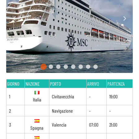
GIORNO
NAZIONE
PORTO
ARRIVO
PARTENZA
1
Civitavecchia
-
19:00
Italia
2
Navigazione
-
-
3
Valencia
07:00
21:00
Spagna