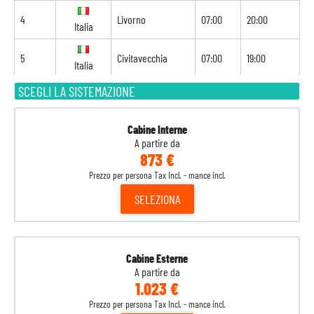
4
Livorno
07:00
20:00
Italia
5
Civitavecchia
07:00
19:00
Italia
SCEGLI LA SISTEMAZIONE
6
Navigazione
-
-
7
Valencia
07:00
21:00
Spagna
Cabine Interne
A partire da
873 €
8
Barcellona
09:00
-
Spagna
Prezzo per persona Tax Incl. - mance incl.
SELEZIONA
Cabine Esterne
A partire da
1.023 €
Prezzo per persona Tax Incl. - mance incl.