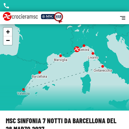
call
segment
+
−
Genova
Livorno
Marsiglia
Civitavecchia
Barcellona
Valencia
MSC SINFONIA 7 NOTTI DA BARCELLONA DEL
28 MARZO 2027