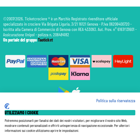
©2007/2026. Ticketcrociere ® è un Marchio Registrato rivenditore ufficiale
specializzato in crociere Via Brigata Liguria, 3/21 16121 Genova - P.Iva 06206400720 -
Iscritta alla Camera di Commercio di Genova con REA 433093. Aut. Prov. n° 6167/131601 -
Assicurazione Unipol - polizza n. 206484182
Un portale del gruppo
Taoticket
Politica sulla riservatezza
Prenotazione Traghetti
UTILIZZIAMO I COOKIE
Prenotazione Volo Privato
Assicurazione
Potremmo posizionarli per l'analisi dei dati dei nostri visitatori, per migliorare il nostro sito Web,
mostrare contenuti personalizzati e offrirti un'esperienza di navigazione eccezionale. Per ulteriori
Le Tariffe pubblicate si intendono per persona (p.p.) con Tasse e Diritti Portuali inclusi. Le quote di
informazioni sui cookie utilizziamo aprire le impostazioni.
Servizio sono sempre da pagare a bordo, salvo dove espressamente indicato. I Prezzi si intendono "a
partire da" e sono calcolati su base doppia e in base alla disponibilità. Le Tariffe possono variare in ogni