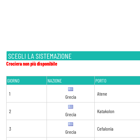
SCEGLI LA SISTEMAZIONE
Crociera non più disponibile
GIORNO
NAZIONE
PORTO
1
Atene
Grecia
2
Katakolon
Grecia
3
Cefalonia
Grecia