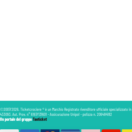
©2007/2026. Ticketcrociere ® è un Marchio Registrato rivenditore ufficiale specializzato in
433093. Aut. Prov. n° 6167/131601 - Assicurazione Unipol - polizza n. 206484182
Un portale del gruppo
Taoticket