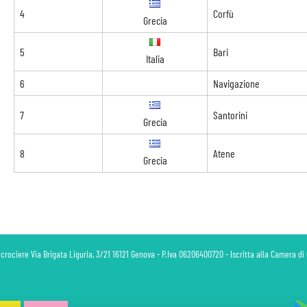
4
Corfù
Grecia
5
Bari
Italia
6
Navigazione
7
Santorini
Grecia
8
Atene
Grecia
 crociere Via Brigata Liguria, 3/21 16121 Genova - P.Iva 06206400720 - Iscritta alla Camera 