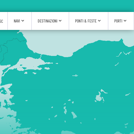
expand_more
expand_more
expand_more
expand_more
NAVI
DESTINAZIONI
PONTI & FESTE
PORTI
SC