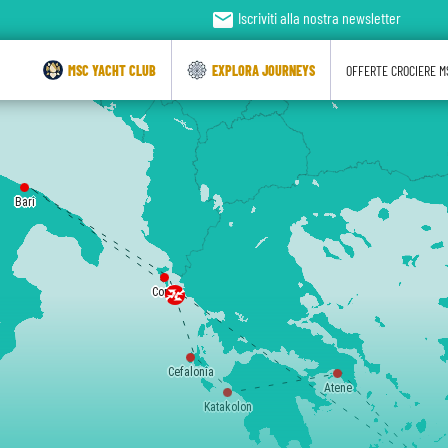
email
Iscriviti alla nostra newsletter
MSC YACHT CLUB
EXPLORA JOURNEYS
OFFERTE CROCIERE M
Bari
Corfù
Cefalonia
Atene
Katakolon