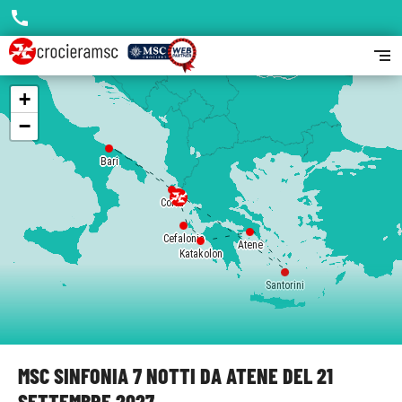
call
segment
+
−
Bari
Corfù
Cefalonia
Atene
Katakolon
Santorini
MSC SINFONIA 7 NOTTI DA ATENE DEL 21
SETTEMBRE 2027