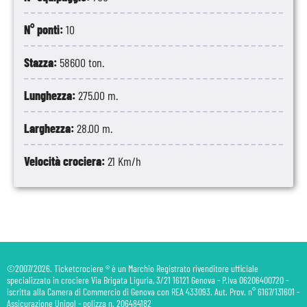
N° ponti:
10
Stazza:
58600 ton.
Lunghezza:
275.00 m.
Larghezza:
28.00 m.
Velocità crociera:
21 Km/h
©2007/2026. Ticketcrociere ® è un Marchio Registrato rivenditore ufficiale
specializzato in crociere Via Brigata Liguria, 3/21 16121 Genova - P.Iva 06206400720 -
Iscritta alla Camera di Commercio di Genova con REA 433093. Aut. Prov. n° 6167/131601 -
Assicurazione Unipol - polizza n. 206484182