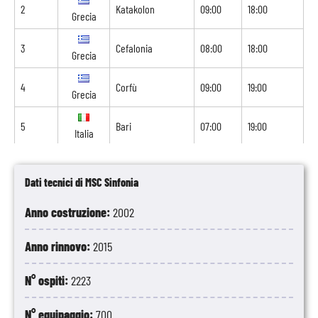
2
Katakolon
09:00
18:00
Grecia
3
Cefalonia
08:00
18:00
Grecia
4
Corfù
09:00
19:00
Grecia
5
Bari
07:00
19:00
Italia
6
Navigazione
-
-
Dati tecnici di MSC Sinfonia
7
Santorini
08:00
18:00
Grecia
Anno costruzione:
2002
8
Atene
06:00
-
Grecia
Anno rinnovo:
2015
N° ospiti:
2223
N° equipaggio:
700