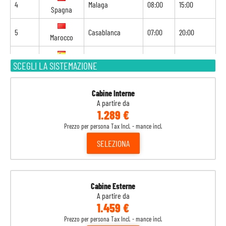
4
Malaga
08:00
15:00
Spagna
5
Casablanca
07:00
20:00
Marocco
6
Cadice
09:00
20:00
SCEGLI LA SISTEMAZIONE
Spagna
7
Gibilterra
07:00
14:00
Gibilterra
Cabine Interne
A partire da
1.289 €
8
Alicante
10:00
18:00
Spagna
Prezzo per persona Tax Incl. - mance incl.
9
Navigazione
-
-
SELEZIONA
10
Civitavecchia
07:00
18:30
Italia
Cabine Esterne
11
Genova
08:00
-
Italia
A partire da
1.459 €
Prezzo per persona Tax Incl. - mance incl.