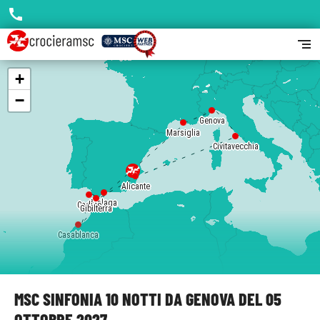
call
segment
+
−
Genova
Marsiglia
Civitavecchia
Alicante
Malaga
Cadice
Gibilterra
Casablanca
MSC SINFONIA 10 NOTTI DA GENOVA DEL 05
OTTOBRE 2027