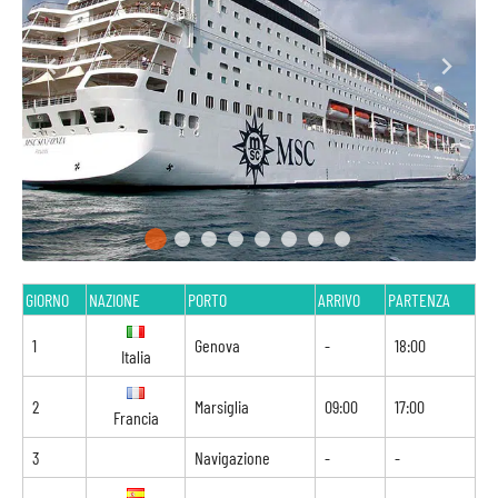
GIORNO
NAZIONE
PORTO
ARRIVO
PARTENZA
1
Genova
-
18:00
Italia
2
Marsiglia
09:00
17:00
Francia
3
Navigazione
-
-