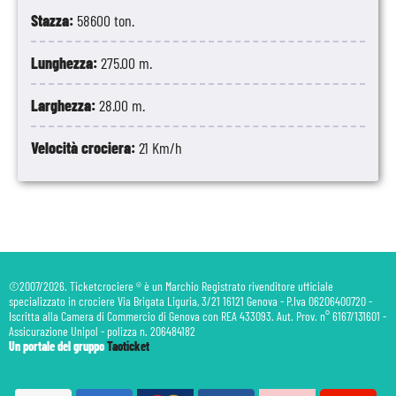
Stazza:
58600 ton.
Lunghezza:
275.00 m.
Larghezza:
28.00 m.
Velocità crociera:
21 Km/h
©2007/2026. Ticketcrociere ® è un Marchio Registrato rivenditore ufficiale
specializzato in crociere Via Brigata Liguria, 3/21 16121 Genova - P.Iva 06206400720 -
Iscritta alla Camera di Commercio di Genova con REA 433093. Aut. Prov. n° 6167/131601 -
Assicurazione Unipol - polizza n. 206484182
Un portale del gruppo
Taoticket