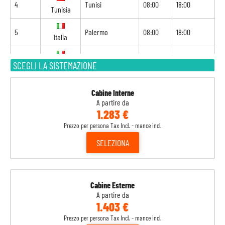
4
Tunisi
08:00
18:00
Tunisia
5
Palermo
08:00
18:00
Italia
6
Napoli
06:00
17:00
SCEGLI LA SISTEMAZIONE
Italia
7
Livorno
09:00
20:00
Italia
Cabine Interne
A partire da
1.283 €
8
Marsiglia
10:00
-
Francia
Prezzo per persona Tax Incl. - mance incl.
SELEZIONA
Cabine Esterne
A partire da
1.403 €
Prezzo per persona Tax Incl. - mance incl.