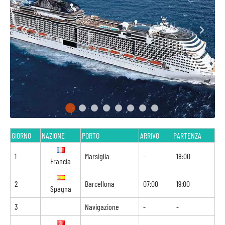
GIORNO
NAZIONE
PORTO
ARRIVO
PARTENZA
1
Marsiglia
-
18:00
Francia
2
Barcellona
07:00
19:00
Spagna
3
Navigazione
-
-