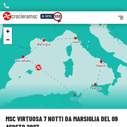
call
segment
+
−
Livorno
Marsiglia
Barcellona
Napoli
Palermo
Tunisi
MSC VIRTUOSA 7 NOTTI DA MARSIGLIA DEL 09
AGOSTO 2027