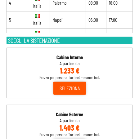
4
Palermo
08:00
18:00
Italia
5
Napoli
06:00
17:00
Italia
6
Livorno
09:00
20:00
SCEGLI LA SISTEMAZIONE
Italia
7
Marsiglia
10:00
18:00
Francia
Cabine Interne
A partire da
1.233 €
8
Barcellona
07:00
-
Spagna
Prezzo per persona Tax Incl. - mance incl.
SELEZIONA
Cabine Esterne
A partire da
1.403 €
Prezzo per persona Tax Incl. - mance incl.