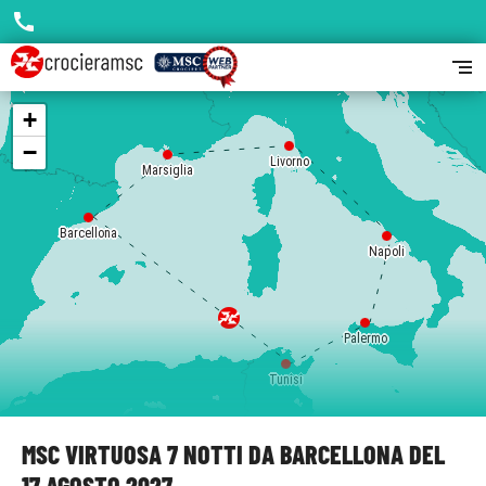
call
segment
+
−
Livorno
Marsiglia
Barcellona
Napoli
Palermo
Tunisi
MSC VIRTUOSA 7 NOTTI DA BARCELLONA DEL
17 AGOSTO 2027