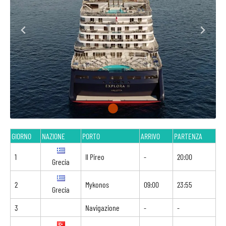
GIORNO
NAZIONE
PORTO
ARRIVO
PARTENZA
1
Il Pireo
-
20:00
Grecia
2
Mykonos
09:00
23:55
Grecia
3
Navigazione
-
-