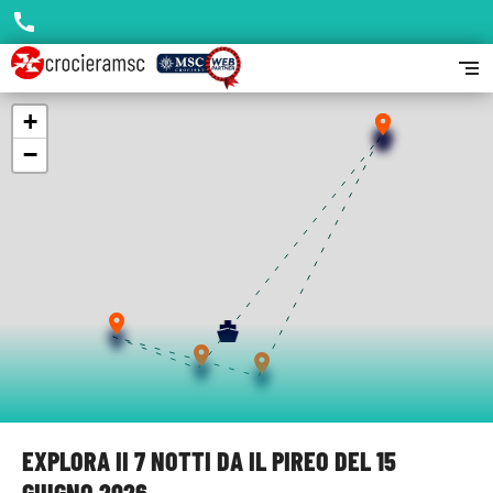
call
segment
+
place
place
−
place
place
place
EXPLORA II 7 NOTTI DA IL PIREO DEL 15
GIUGNO 2026