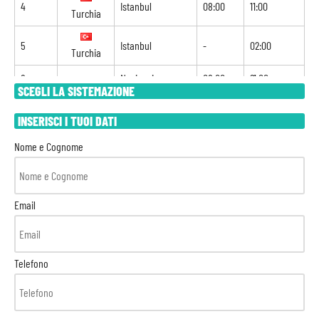
4
Istanbul
08:00
11:00
Turchia
5
Istanbul
-
02:00
Turchia
6
Navigazione
08:00
21:00
SCEGLI LA SISTEMAZIONE
7
Patmos
08:00
20:00
Grecia
INSERISCI I TUOI DATI
Nome e Cognome
8
Il Pireo
07:00
-
Grecia
Email
Telefono