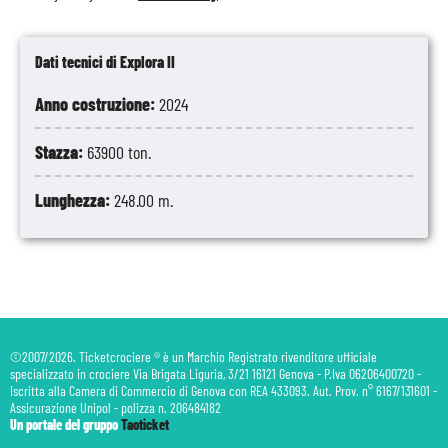
Dati tecnici di Explora II
Anno costruzione:
2024
Stazza:
63900 ton.
Lunghezza:
248.00 m.
©2007/2026. Ticketcrociere ® è un Marchio Registrato rivenditore ufficiale
specializzato in crociere Via Brigata Liguria, 3/21 16121 Genova - P.Iva 06206400720 -
Iscritta alla Camera di Commercio di Genova con REA 433093. Aut. Prov. n° 6167/131601 -
Assicurazione Unipol - polizza n. 206484182
Un portale del gruppo
Taoticket