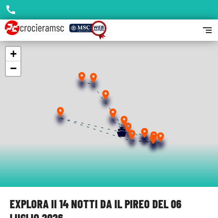
call
segment
+
−
place
place
place
place
place
place
place
place
place
place
place
place
place
EXPLORA II 14 NOTTI DA IL PIREO DEL 06
LUGLIO 2026