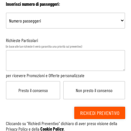
Inserisci numero di passeggeri:
13
Lesina
12:00
20:00
Croazia
14
Fiume
09:00
20:00
Croazia
Richieste Particolari
15
Venezia
08:00
-
Italia
(in base alle tue richieste ti verrà garantita una priorità sul preventivo)
per ricevere Promozioni e Offerte personalizzate
Presto il consenso
Non presto il consenso
RICHIEDI PREVENTIVO
Cliccando su "Richiedi Preventivo" dichiaro di aver preso visione della
Privacy Policy
e della
Cookie Policy
.