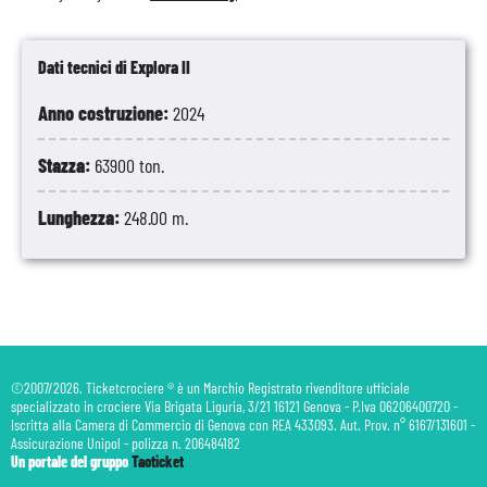
Dati tecnici di Explora II
Anno costruzione:
2024
Stazza:
63900 ton.
Lunghezza:
248.00 m.
©2007/2026. Ticketcrociere ® è un Marchio Registrato rivenditore ufficiale
specializzato in crociere Via Brigata Liguria, 3/21 16121 Genova - P.Iva 06206400720 -
Iscritta alla Camera di Commercio di Genova con REA 433093. Aut. Prov. n° 6167/131601 -
Assicurazione Unipol - polizza n. 206484182
Un portale del gruppo
Taoticket