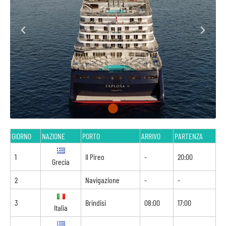
GIORNO
NAZIONE
PORTO
ARRIVO
PARTENZA
1
Il Pireo
-
20:00
Grecia
2
Navigazione
-
-
3
Brindisi
08:00
17:00
Italia