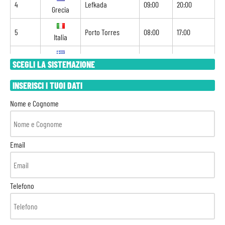
4
Lefkada
09:00
20:00
Grecia
5
Porto Torres
08:00
17:00
Italia
6
Katakolon
09:00
20:00
SCEGLI LA SISTEMAZIONE
Grecia
INSERISCI I TUOI DATI
7
Mykonos
08:00
22:00
Grecia
Nome e Cognome
8
Il Pireo
07:00
20:00
Grecia
9
Paros
09:00
20:00
Email
Grecia
10
Patmos
09:00
20:00
Grecia
Telefono
11
Navigazione
-
-
12
Corfù
09:00
19:00
Grecia