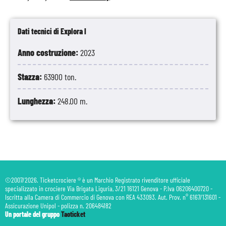
Dati tecnici di Explora I
Anno costruzione:
2023
Stazza:
63900 ton.
Lunghezza:
248.00 m.
©2007/2026. Ticketcrociere ® è un Marchio Registrato rivenditore ufficiale
specializzato in crociere Via Brigata Liguria, 3/21 16121 Genova - P.Iva 06206400720 -
Iscritta alla Camera di Commercio di Genova con REA 433093. Aut. Prov. n° 6167/131601 -
Assicurazione Unipol - polizza n. 206484182
Un portale del gruppo
Taoticket