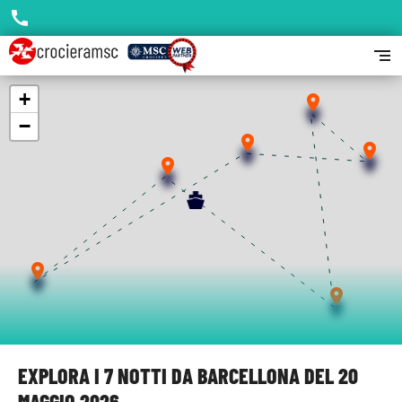
call
segment
+
place
−
place
place
place
place
place
EXPLORA I 7 NOTTI DA BARCELLONA DEL 20
MAGGIO 2026