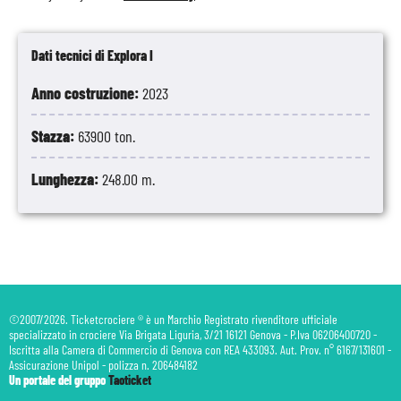
Dati tecnici di Explora I
Anno costruzione:
2023
Stazza:
63900 ton.
Lunghezza:
248.00 m.
©2007/2026. Ticketcrociere ® è un Marchio Registrato rivenditore ufficiale
specializzato in crociere Via Brigata Liguria, 3/21 16121 Genova - P.Iva 06206400720 -
Iscritta alla Camera di Commercio di Genova con REA 433093. Aut. Prov. n° 6167/131601 -
Assicurazione Unipol - polizza n. 206484182
Un portale del gruppo
Taoticket