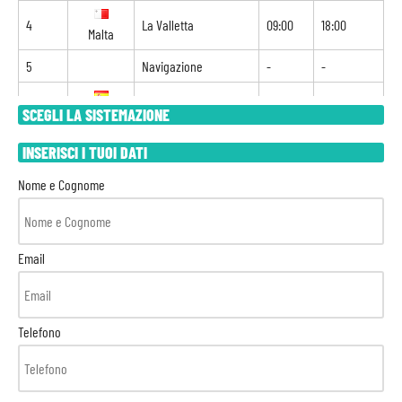
4
La Valletta
09:00
18:00
Malta
5
Navigazione
-
-
6
Palma di Maiorca
09:00
21:00
SCEGLI LA SISTEMAZIONE
Spagna
INSERISCI I TUOI DATI
7
Barcellona
08:00
-
Spagna
Nome e Cognome
Email
Telefono