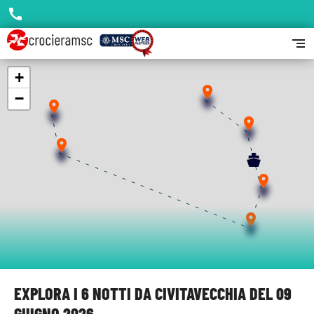
call
segment
+
place
−
place
place
place
place
place
EXPLORA I 6 NOTTI DA CIVITAVECCHIA DEL 09
GIUGNO 2026