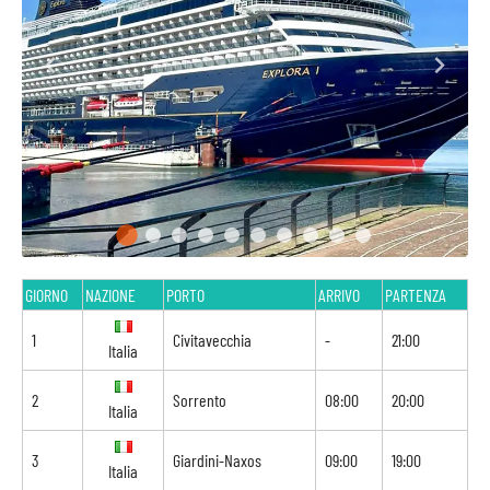
GIORNO
NAZIONE
PORTO
ARRIVO
PARTENZA
1
Civitavecchia
-
21:00
Italia
2
Sorrento
08:00
20:00
Italia
3
Giardini-Naxos
09:00
19:00
Italia