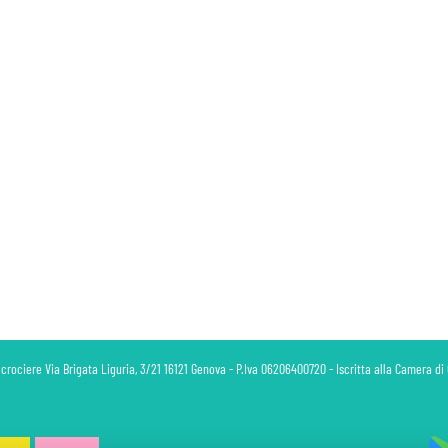
 crociere Via Brigata Liguria, 3/21 16121 Genova - P.Iva 06206400720 - Iscritta alla Camera 