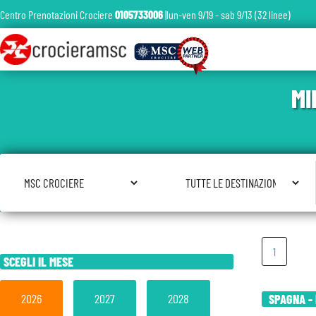
Centro Prenotazioni Crociere
0105733006
|lun-ven 9/19 - sab 9/13 (32 linee)
MI
Seleziona Compagnia
Seleziona Destinazione
1
SCEGLI IL MESE
2026
2027
2028
SPAGNA - 