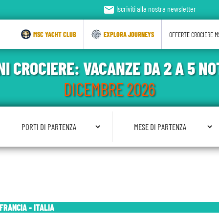
email
Iscriviti alla nostra newsletter
MSC YACHT CLUB
EXPLORA JOURNEYS
OFFERTE CROCIERE M
NI CROCIERE: VACANZE DA 2 A 5 NO
DICEMBRE 2026
Seleziona Porto di Partenza
Seleziona Mese di Partenza
FRANCIA - ITALIA