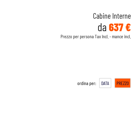
Cabine Interne
da
637 €
Prezzo per persona Tax Incl. - mance incl.
ordina per:
DATA
PREZZO