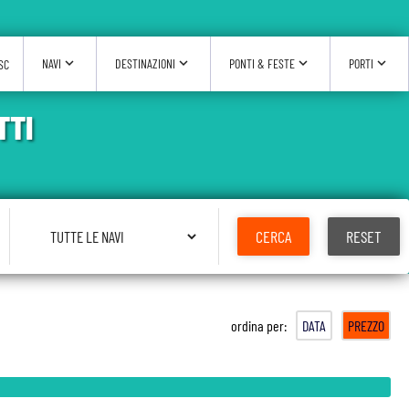
expand_more
expand_more
expand_more
expand_more
NAVI
DESTINAZIONI
PONTI & FESTE
PORTI
SC
TTI
Seleziona Nave
CERCA
RESET
ordina per:
DATA
PREZZO