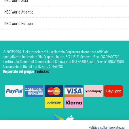
MSC World Asia
MSC World Atlantic
MSC World Europa
©2007/2026. Ticketcrociere ® è un Marchio Registrato rivenditore ufficiale
specializzato in crociere Via Brigata Liguria, 3/21 16121 Genova - P.Iva 06206400720 -
Iscritta alla Camera di Commercio di Genova con REA 433093. Aut. Prov. n° 6167/131601 -
Assicurazione Unipol - polizza n. 206484182
Un portale del gruppo
Taoticket
Politica sulla riservatezza