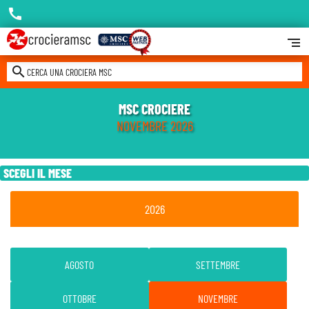
call
segment
search
CERCA UNA CROCIERA MSC
MSC CROCIERE
NOVEMBRE 2026
SCEGLI IL MESE
2026
AGOSTO
SETTEMBRE
OTTOBRE
NOVEMBRE