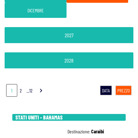
DICEMBRE
2027
2028
chevron_right
1
2
...12
DATA
PREZZO
STATI UNITI - BAHAMAS
Destinazione:
Caraibi