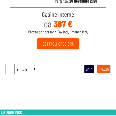
Partenza:
20 Novembre 2026
Cabine Interne
da
387 €
Prezzo per persona Tax Incl. - mance incl.
DETTAGLI
CROCIERA
chevron_right
1
2
...12
DATA
PREZZO
LE NAVI MSC