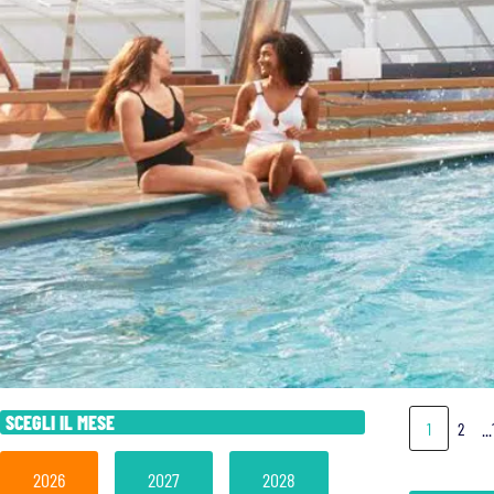
SCEGLI IL MESE
1
2
..
2026
2027
2028