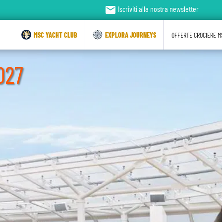
email
Iscriviti alla nostra newsletter
MSC YACHT CLUB
EXPLORA JOURNEYS
OFFERTE CROCIERE M
027