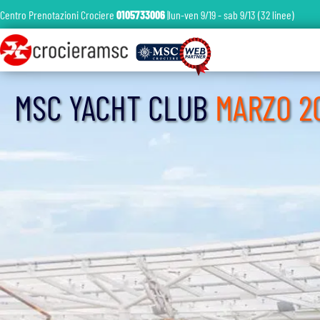
Centro Prenotazioni Crociere
0105733006
|lun-ven 9/19 - sab 9/13 (32 linee)
MSC YACHT CLUB
MARZO 2