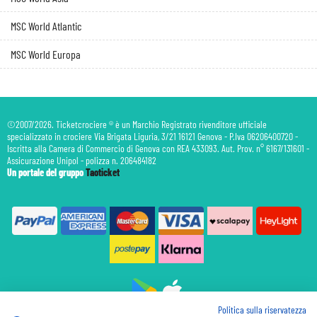
MSC World Atlantic
MSC World Europa
©2007/2026. Ticketcrociere ® è un Marchio Registrato rivenditore ufficiale
specializzato in crociere Via Brigata Liguria, 3/21 16121 Genova - P.Iva 06206400720 -
Iscritta alla Camera di Commercio di Genova con REA 433093. Aut. Prov. n° 6167/131601 -
Assicurazione Unipol - polizza n. 206484182
Un portale del gruppo
Taoticket
Politica sulla riservatezza