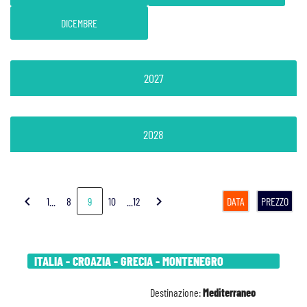
DICEMBRE
2027
2028
chevron_left
chevron_right
1...
8
9
10
...12
DATA
PREZZO
ITALIA - CROAZIA - GRECIA - MONTENEGRO
Destinazione:
Mediterraneo