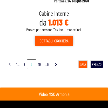
Partenza:
24 Giugno 2028
Cabine Interne
da
1.013 €
Prezzo per persona Tax Incl. - mance incl.
DETTAGLI
CROCIERA
chevron_left
chevron_right
1...
8
9
10
...12
DATA
PREZZO
Video MSC Armonia