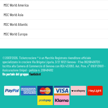
MSC World America
MSC World Asia
MSC World Atlantic
MSC World Europa
©2007/2026. Ticketcrociere ® è un Marchio Registrato rivenditore ufficiale
specializzato in crociere Via Brigata Liguria, 3/21 16121 Genova - P.Iva 06206400720 -
Iscritta alla Camera di Commercio di Genova con REA 433093. Aut. Prov. n° 6167/131601 -
Assicurazione Unipol - polizza n. 206484182
Un portale del gruppo
Taoticket