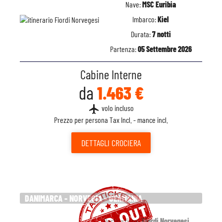
Nave:
MSC Euribia
Imbarco:
Kiel
Durata:
7 notti
Partenza:
05 Settembre 2026
Cabine Interne
da
1.463 €
flight
volo incluso
Prezzo per persona Tax Incl. - mance incl.
DETTAGLI
CROCIERA
DANIMARCA - NORVEGIA - GERMANIA
Destinazione:
Fiordi Norvegesi