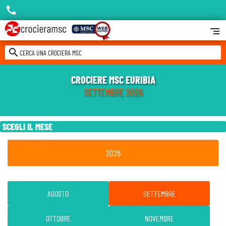
call
segment
search
CERCA UNA CROCIERA MSC
CROCIERE MSC EURIBIA
SETTEMBRE 2026
SCEGLI IL MESE
2026
AGOSTO
SETTEMBRE
OTTOBRE
NOVEMBRE