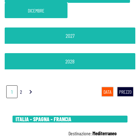
DICEMBRE
2027
2028
chevron_right
1
2
DATA
PREZZO
ITALIA - SPAGNA - FRANCIA
Destinazione:
Mediterraneo