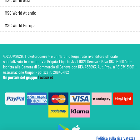
MSC World Asia
MSC World Atlantic
MSC World Europa
©2007/2026. Ticketcrociere ® è un Marchio Registrato rivenditore ufficiale
specializzato in crociere Via Brigata Liguria, 3/21 16121 Genova - P.Iva 06206400720 -
Iscritta alla Camera di Commercio di Genova con REA 433093. Aut. Prov. n° 6167/131601 -
Assicurazione Unipol - polizza n. 206484182
Un portale del gruppo
Taoticket
Politica sulla riservatezza