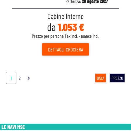
Partenza:
28 Agosto 2027
Cabine Interne
da
1.053 €
Prezzo per persona Tax Incl. - mance incl.
DETTAGLI
CROCIERA
chevron_right
1
2
DATA
PREZZO
LE NAVI MSC