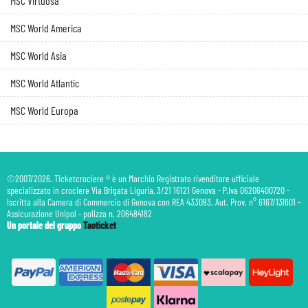
MSC Virtuosa
MSC World America
MSC World Asia
MSC World Atlantic
MSC World Europa
©2007/2026. Ticketcrociere ® è un Marchio Registrato rivenditore ufficiale
specializzato in crociere Via Brigata Liguria, 3/21 16121 Genova - P.Iva 06206400720 -
Iscritta alla Camera di Commercio di Genova con REA 433093. Aut. Prov. n° 6167/131601 -
Assicurazione Unipol - polizza n. 206484182
Un portale del gruppo
Taoticket