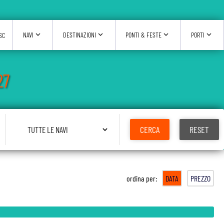
expand_more
expand_more
expand_more
expand_more
NAVI
DESTINAZIONI
PONTI & FESTE
PORTI
SC
27
Seleziona Nave
CERCA
RESET
ordina per:
DATA
PREZZO