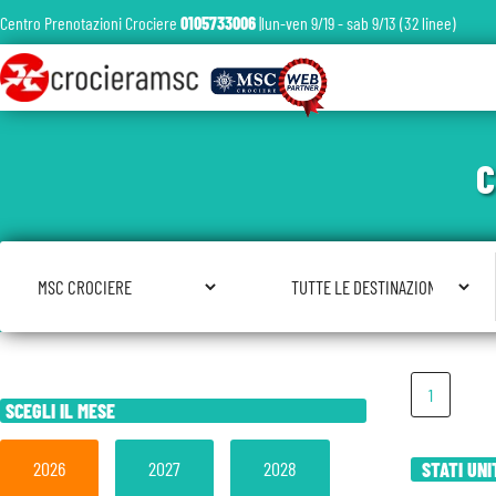
Centro Prenotazioni Crociere
0105733006
|lun-ven 9/19 - sab 9/13 (32 linee)
C
Seleziona Compagnia
Seleziona Destinazione
1
SCEGLI IL MESE
2026
2027
2028
STATI UNI