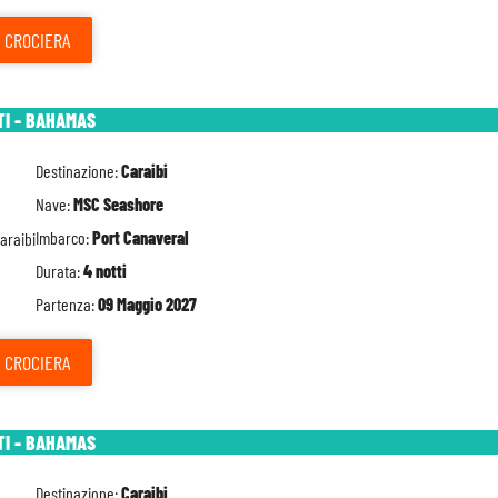
CROCIERA
TI - BAHAMAS
Destinazione:
Caraibi
Nave:
MSC Seashore
Imbarco:
Port Canaveral
Durata:
4 notti
Partenza:
09 Maggio 2027
CROCIERA
TI - BAHAMAS
Destinazione:
Caraibi