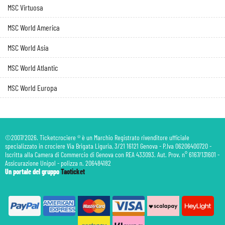
MSC Virtuosa
MSC World America
MSC World Asia
MSC World Atlantic
MSC World Europa
©2007/2026. Ticketcrociere ® è un Marchio Registrato rivenditore ufficiale
specializzato in crociere Via Brigata Liguria, 3/21 16121 Genova - P.Iva 06206400720 -
Iscritta alla Camera di Commercio di Genova con REA 433093. Aut. Prov. n° 6167/131601 -
Assicurazione Unipol - polizza n. 206484182
Un portale del gruppo
Taoticket