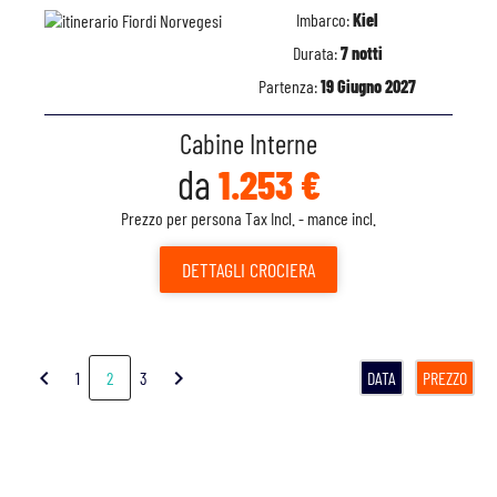
Imbarco:
Kiel
Durata:
7 notti
Partenza:
19 Giugno 2027
Cabine Interne
da
1.253 €
Prezzo per persona Tax Incl. - mance incl.
DETTAGLI
CROCIERA
chevron_left
chevron_right
1
2
3
DATA
PREZZO