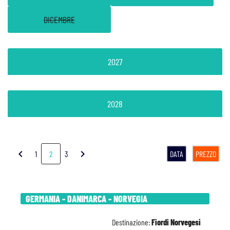
DICEMBRE
2027
2028
chevron_left
chevron_right
1
2
3
DATA
PREZZO
GERMANIA - DANIMARCA - NORVEGIA
Destinazione:
Fiordi Norvegesi