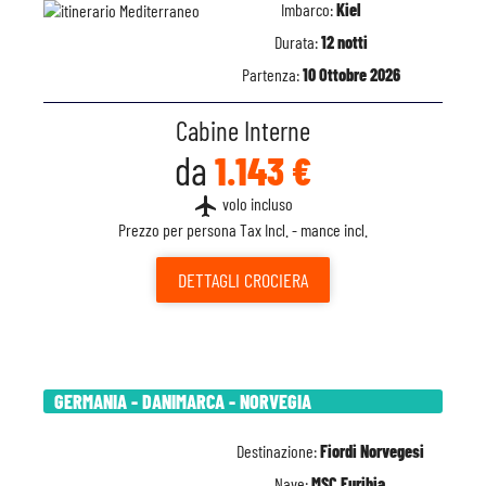
Imbarco:
Kiel
Durata:
12 notti
Partenza:
10 Ottobre 2026
Cabine Interne
da
1.143 €
flight
volo incluso
Prezzo per persona Tax Incl. - mance incl.
DETTAGLI
CROCIERA
GERMANIA - DANIMARCA - NORVEGIA
Destinazione:
Fiordi Norvegesi
Nave:
MSC Euribia