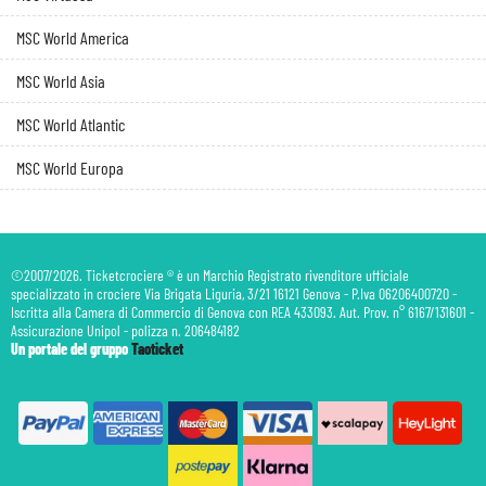
MSC World America
MSC World Asia
MSC World Atlantic
MSC World Europa
©2007/2026. Ticketcrociere ® è un Marchio Registrato rivenditore ufficiale
specializzato in crociere Via Brigata Liguria, 3/21 16121 Genova - P.Iva 06206400720 -
Iscritta alla Camera di Commercio di Genova con REA 433093. Aut. Prov. n° 6167/131601 -
Assicurazione Unipol - polizza n. 206484182
Un portale del gruppo
Taoticket