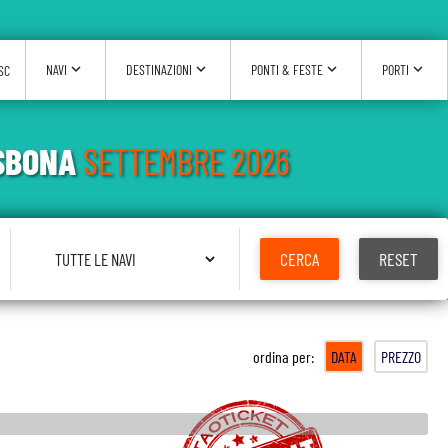
expand_more
expand_more
expand_more
expand_more
NAVI
DESTINAZIONI
PONTI & FESTE
PORTI
SC
ISBONA
SETTEMBRE 2026
Seleziona Nave
CERCA
RESET
ordina per:
DATA
PREZZO