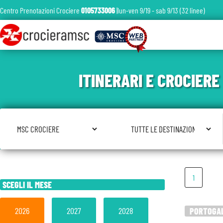
Centro Prenotazioni Crociere
0105733006
|lun-ven 9/19 - sab 9/13 (32 linee)
ITINERARI E CROCIER
Seleziona Compagnia
Seleziona Destinazione
1
SCEGLI IL MESE
2026
2027
2028
PORTOGALL