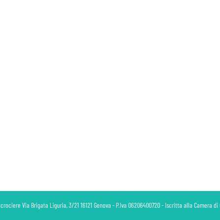
 crociere Via Brigata Liguria, 3/21 16121 Genova - P.Iva 06206400720 - Iscritta alla Camera 