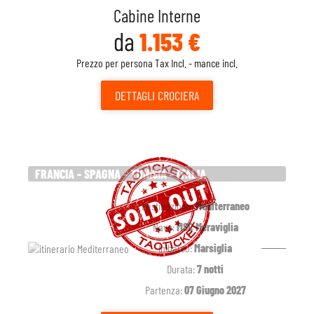
Cabine Interne
da
1.153 €
Prezzo per persona Tax Incl. - mance incl.
DETTAGLI
CROCIERA
FRANCIA - SPAGNA - TUNISIA - ITALIA
Destinazione:
Mediterraneo
Nave:
MSC Meraviglia
Imbarco:
Marsiglia
Durata:
7 notti
Partenza:
07 Giugno 2027