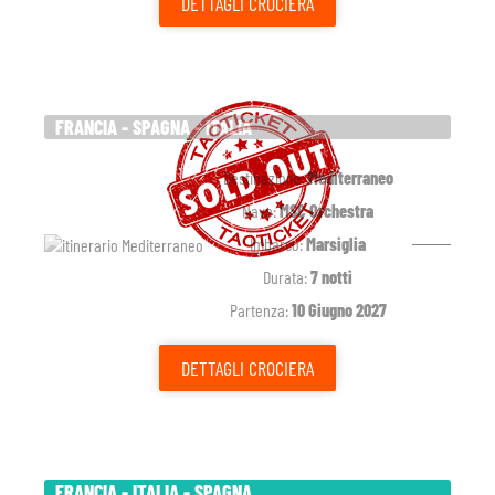
DETTAGLI
CROCIERA
FRANCIA - SPAGNA - ITALIA
Destinazione:
Mediterraneo
Nave:
MSC Orchestra
Imbarco:
Marsiglia
Durata:
7 notti
Partenza:
10 Giugno 2027
DETTAGLI
CROCIERA
FRANCIA - ITALIA - SPAGNA