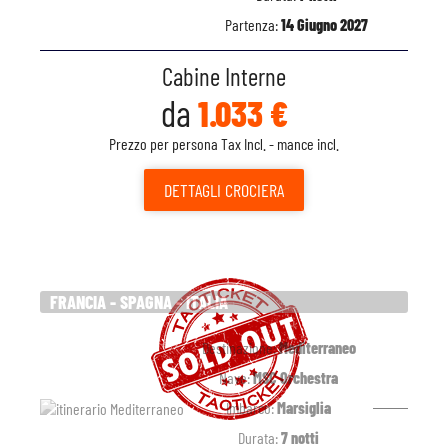
Partenza:
14 Giugno 2027
Cabine Interne
da
1.033 €
Prezzo per persona Tax Incl. - mance incl.
DETTAGLI
CROCIERA
FRANCIA - SPAGNA - ITALIA
Destinazione:
Mediterraneo
Nave:
MSC Orchestra
Imbarco:
Marsiglia
Durata:
7 notti