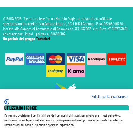
©2007/2026. Ticketcrociere ® è un Marchio Registrato rivenditore ufficiale
specializzato in crociere Via Brigata Liguria, 3/21 16121 Genova - P.Iva 06206400720 -
Iscritta alla Camera di Commercio di Genova con REA 433093. Aut. Prov. n° 6167/131601 -
Assicurazione Unipol - polizza n. 206484182
Un portale del gruppo
Taoticket
Politica sulla riservatezza
Prenotazione Traghetti
UTILIZZIAMO I COOKIE
Prenotazione Volo Privato
Assicurazione
Potremmo posizionarli per l'analisi dei dati dei nostri visitatori, per migliorare il nostro sito Web,
mostrare contenuti personalizzati e offrirti un'esperienza di navigazione eccezionale. Per ulteriori
Le Tariffe pubblicate si intendono per persona (p.p.) con Tasse e Diritti Portuali inclusi. Le quote di
informazioni sui cookie utilizziamo aprire le impostazioni.
Servizio sono sempre da pagare a bordo, salvo dove espressamente indicato. I Prezzi si intendono "a