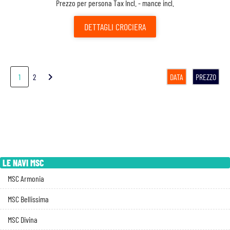
Prezzo per persona Tax Incl. - mance incl.
DETTAGLI
CROCIERA
chevron_right
1
2
DATA
PREZZO
LE NAVI MSC
MSC Armonia
MSC Bellissima
MSC Divina