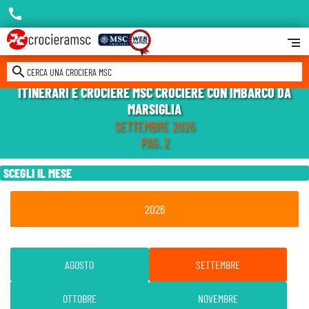
call
segment
search
CERCA UNA CROCIERA MSC
ITINERARI E CROCIERE MSC CROCIERE CON IMBARCO DA
MARSIGLIA
SETTEMBRE 2026
PAG. 2
SCEGLI IL MESE
2026
AGOSTO
SETTEMBRE
OTTOBRE
NOVEMBRE