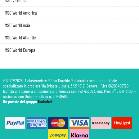
MSC Virtuosa
MSC World America
MSC World Asia
MSC World Atlantic
MSC World Europa
©2007/2026. Ticketcrociere ® è un Marchio Registrato rivenditore ufficiale
specializzato in crociere Via Brigata Liguria, 3/21 16121 Genova - P.Iva 06206400720 -
Iscritta alla Camera di Commercio di Genova con REA 433093. Aut. Prov. n° 6167/131601 -
Assicurazione Unipol - polizza n. 206484182
Un portale del gruppo
Taoticket