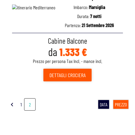
Imbarco:
Marsiglia
Durata:
7 notti
Partenza:
21 Settembre 2026
Cabine Balcone
da
1.333 €
Prezzo per persona Tax Incl. - mance incl.
DETTAGLI
CROCIERA
chevron_left
1
2
DATA
PREZZO