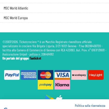
MSC World Atlantic
MSC World Europa
©2007/2026. Ticketcrociere ® è un Marchio Registrato rivenditore ufficiale
specializzato in crociere Via Brigata Liguria, 3/21 16121 Genova - P.Iva 06206400720 -
Iscritta alla Camera di Commercio di Genova con REA 433093. Aut. Prov. n° 6167/131601 -
Assicurazione Unipol - polizza n. 206484182
Un portale del gruppo
Taoticket
Politica sulla riservatezza