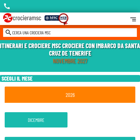
call
segment
search
CERCA UNA CROCIERA MSC
ITINERARI E CROCIERE MSC CROCIERE CON IMBARCO DA SANTA
CRUZ DE TENERIFE
NOVEMBRE 2027
SCEGLI IL MESE
2026
DICEMBRE