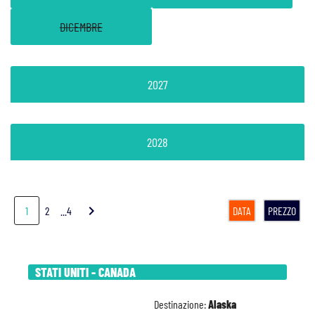
DICEMBRE
2027
2028
chevron_right
1
2
...4
DATA
PREZZO
STATI UNITI - CANADA
Destinazione:
Alaska