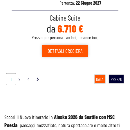
Partenza:
22 Giugno 2027
Cabine Suite
da
6.710 €
Prezzo per persona Tax Incl. - mance incl.
DETTAGLI
CROCIERA
chevron_right
1
2
...4
DATA
PREZZO
Scopri il Nuovo Itinerario in
Alaska 2026 da Seattle con MSC
Poesia
: paesaggi mozzafiato, natura spettacolare e molto altro ti