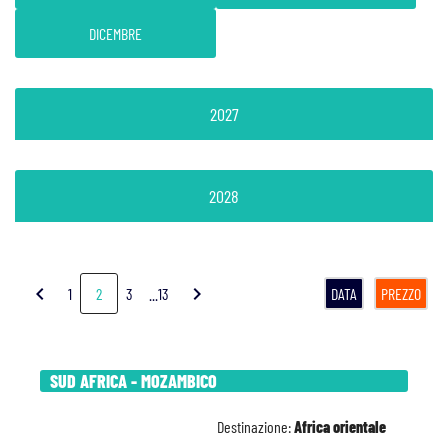
DICEMBRE
2027
2028
chevron_left
chevron_right
1
2
3
...13
DATA
PREZZO
SUD AFRICA - MOZAMBICO
Destinazione:
Africa orientale