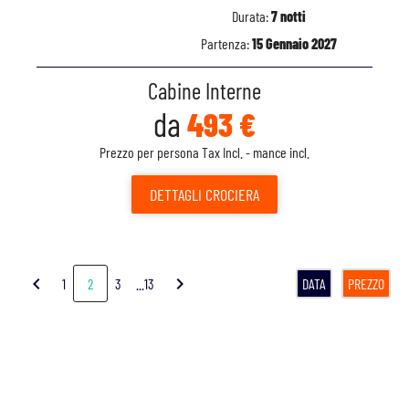
Durata:
7 notti
Partenza:
15 Gennaio 2027
Cabine Interne
da
493 €
Prezzo per persona Tax Incl. - mance incl.
DETTAGLI
CROCIERA
chevron_left
chevron_right
1
2
3
...13
DATA
PREZZO