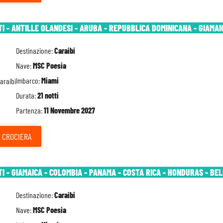
TI - ANTILLE OLANDESI - ARUBA - REPUBBLICA DOMINICANA - GIAMAIC
Destinazione:
Caraibi
Nave:
MSC Poesia
Imbarco:
Miami
Durata:
21 notti
Partenza:
11 Novembre 2027
CROCIERA
TI - GIAMAICA - COLOMBIA - PANAMA - COSTA RICA - HONDURAS - BEL
Destinazione:
Caraibi
Nave:
MSC Poesia