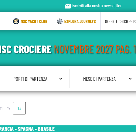
email
Iscriviti alla nostra newsletter
MSC YACHT CLUB
EXPLORA JOURNEYS
OFFERTE CROCIERE M
MSC CROCIERE
NOVEMBRE 2027
PAG. 
Seleziona Porto di Partenza
Seleziona Mese di Partenza
11
12
13
FRANCIA - SPAGNA - BRASILE