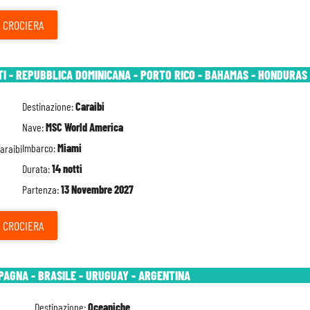
CROCIERA
TI - REPUBBLICA DOMINICANA - PORTO RICO - BAHAMAS - HONDURAS 
Destinazione:
Caraibi
Nave:
MSC World America
Imbarco:
Miami
Durata:
14 notti
Partenza:
13 Novembre 2027
CROCIERA
SPAGNA - BRASILE - URUGUAY - ARGENTINA
Destinazione:
Oceaniche