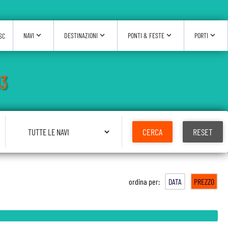
expand_more
expand_more
expand_more
expand_more
NAVI
DESTINAZIONI
PONTI & FESTE
PORTI
SC
13
Seleziona Nave
CERCA
RESET
ordina per:
DATA
PREZZO