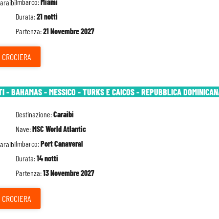
Imbarco:
Miami
Durata:
21 notti
Partenza:
21 Novembre 2027
CROCIERA
TI - BAHAMAS - MESSICO - TURKS E CAICOS - REPUBBLICA DOMINICAN
Destinazione:
Caraibi
Nave:
MSC World Atlantic
Imbarco:
Port Canaveral
Durata:
14 notti
Partenza:
13 Novembre 2027
CROCIERA