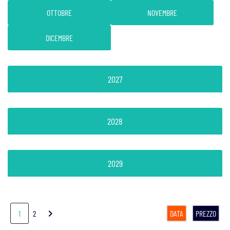
OTTOBRE
NOVEMBRE
DICEMBRE
2027
2028
2029
chevron_right
1
2
DATA
PREZZO