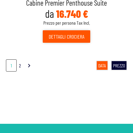
Cabine Premier Penthouse Suite
da
16.740 €
Prezzo per persona Tax Incl.
DETTAGLI
CROCIERA
chevron_right
1
2
DATA
PREZZO