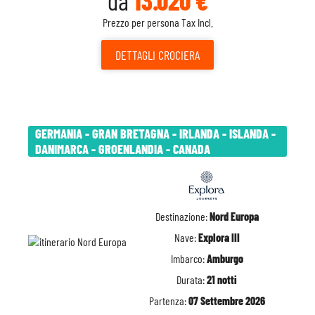
da
13.020 €
Prezzo per persona Tax Incl.
DETTAGLI
CROCIERA
GERMANIA - GRAN BRETAGNA - IRLANDA - ISLANDA -
DANIMARCA - GROENLANDIA - CANADA
Destinazione:
Nord Europa
Nave:
Explora III
Imbarco:
Amburgo
Durata:
21 notti
Partenza:
07 Settembre 2026