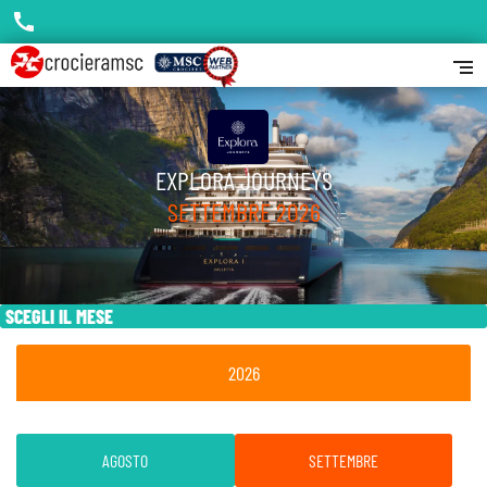
call
segment
EXPLORA JOURNEYS
SETTEMBRE 2026
SCEGLI IL MESE
2026
AGOSTO
SETTEMBRE