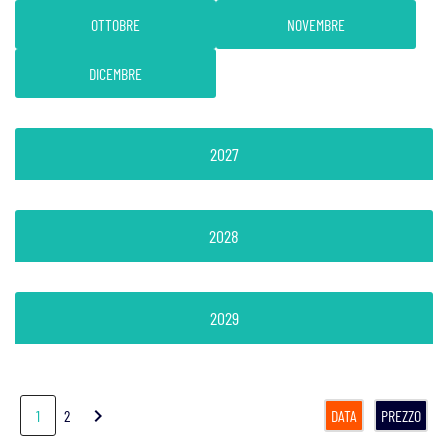
OTTOBRE
NOVEMBRE
DICEMBRE
2027
2028
2029
chevron_right
1
2
DATA
PREZZO