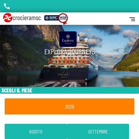
call
segment
EXPLORA JOURNEYS
SETTEMBRE 2027
SCEGLI IL MESE
2026
AGOSTO
SETTEMBRE