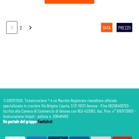
chevron_right
1
2
DATA
PREZZO
©2007/2026. Ticketcrociere ® è un Marchio Registrato rivenditore ufficiale
specializzato in crociere Via Brigata Liguria, 3/21 16121 Genova - P.Iva 06206400720 -
Iscritta alla Camera di Commercio di Genova con REA 433093. Aut. Prov. n° 6167/131601 -
Assicurazione Unipol - polizza n. 206484182
Un portale del gruppo
Taoticket