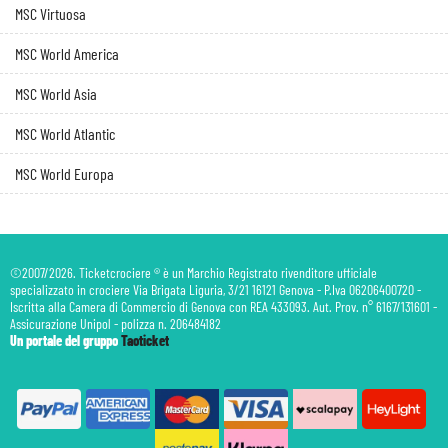
MSC Virtuosa
MSC World America
MSC World Asia
MSC World Atlantic
MSC World Europa
©2007/2026. Ticketcrociere ® è un Marchio Registrato rivenditore ufficiale
specializzato in crociere Via Brigata Liguria, 3/21 16121 Genova - P.Iva 06206400720 -
Iscritta alla Camera di Commercio di Genova con REA 433093. Aut. Prov. n° 6167/131601 -
Assicurazione Unipol - polizza n. 206484182
Un portale del gruppo
Taoticket