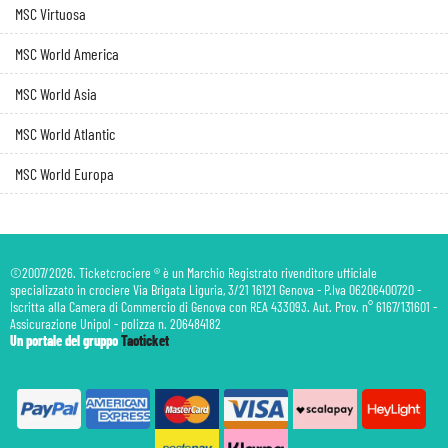
MSC Virtuosa
MSC World America
MSC World Asia
MSC World Atlantic
MSC World Europa
©2007/2026. Ticketcrociere ® è un Marchio Registrato rivenditore ufficiale
specializzato in crociere Via Brigata Liguria, 3/21 16121 Genova - P.Iva 06206400720 -
Iscritta alla Camera di Commercio di Genova con REA 433093. Aut. Prov. n° 6167/131601 -
Assicurazione Unipol - polizza n. 206484182
Un portale del gruppo
Taoticket