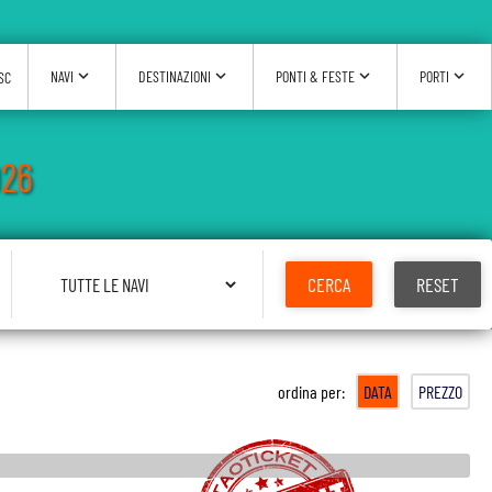
expand_more
expand_more
expand_more
expand_more
NAVI
DESTINAZIONI
PONTI & FESTE
PORTI
SC
026
Seleziona Nave
CERCA
RESET
ordina per:
DATA
PREZZO