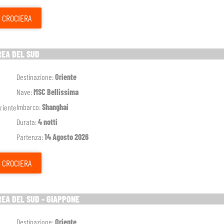
CROCIERA
REA DEL SUD
Destinazione:
Oriente
Nave:
MSC Bellissima
Imbarco:
Shanghai
Durata:
4 notti
Partenza:
14 Agosto 2026
CROCIERA
REA DEL SUD - GIAPPONE
Destinazione:
Oriente