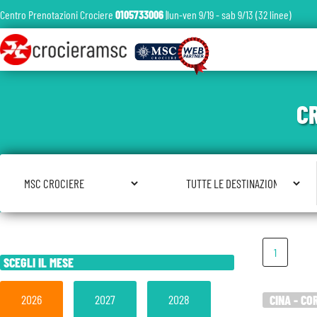
Centro Prenotazioni Crociere
0105733006
|lun-ven 9/19 - sab 9/13 (32 linee)
C
Seleziona Compagnia
Seleziona Destinazione
1
SCEGLI IL MESE
2026
2027
2028
CINA - CO