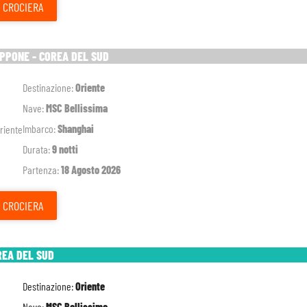
CROCIERA
APPONE - COREA DEL SUD
Destinazione:
Oriente
Nave:
MSC Bellissima
Imbarco:
Shanghai
Durata:
9 notti
Partenza:
18 Agosto 2026
CROCIERA
REA DEL SUD
Destinazione:
Oriente
Nave:
MSC Bellissima