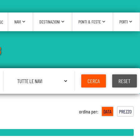
expand_more
expand_more
expand_more
expand_more
NAVI
DESTINAZIONI
PONTI & FESTE
PORTI
SC
8
Seleziona Nave
CERCA
RESET
ordina per:
DATA
PREZZO