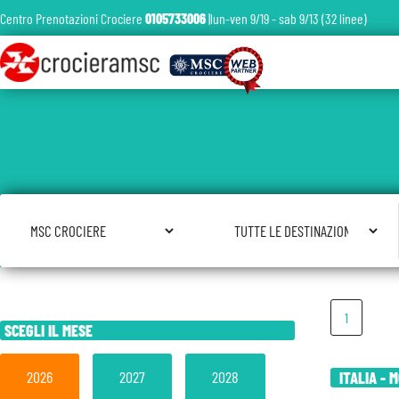
Centro Prenotazioni Crociere
0105733006
|lun-ven 9/19 - sab 9/13 (32 linee)
Seleziona Compagnia
Seleziona Destinazione
1
SCEGLI IL MESE
2026
2027
2028
ITALIA - 