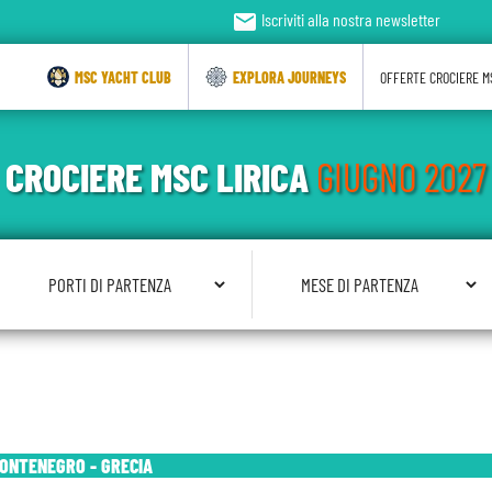
email
Iscriviti alla nostra newsletter
MSC YACHT CLUB
EXPLORA JOURNEYS
OFFERTE CROCIERE M
CROCIERE MSC LIRICA
GIUGNO 2027
Seleziona Porto di Partenza
Seleziona Mese di Partenza
MONTENEGRO - GRECIA