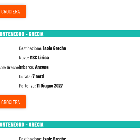
CROCIERA
MONTENEGRO - GRECIA
Destinazione:
Isole Greche
Nave:
MSC Lirica
Imbarco:
Ancona
Durata:
7 notti
Partenza:
11 Giugno 2027
CROCIERA
MONTENEGRO - GRECIA
Destinazione:
Isole Greche