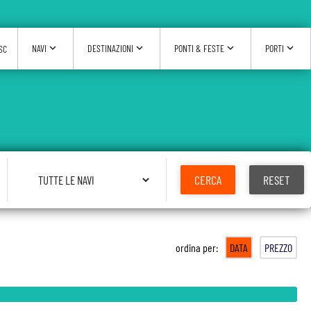
expand_more
expand_more
expand_more
expand_more
NAVI
DESTINAZIONI
PONTI & FESTE
PORTI
SC
Seleziona Nave
CERCA
RESET
ordina per:
DATA
PREZZO