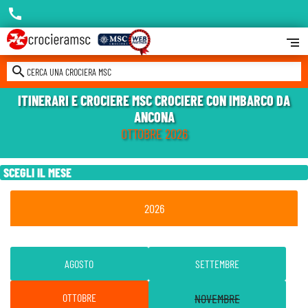
call
segment
search
CERCA UNA CROCIERA MSC
ITINERARI E CROCIERE MSC CROCIERE CON IMBARCO DA
ANCONA
OTTOBRE 2026
SCEGLI IL MESE
2026
AGOSTO
SETTEMBRE
OTTOBRE
NOVEMBRE