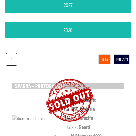
2027
2028
1
DATA
PREZZO
SPAGNA - PORTOGALLO
Destinazione:
Canarie
Nave:
MSC Fantasia
Imbarco:
Arrecife
Durata:
5 notti