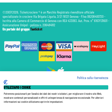
©2007/2026. Ticketcrociere ® è un Marchio Registrato rivenditore ufficiale
specializzato in crociere Via Brigata Liguria, 3/21 16121 Genova - P.Iva 06206400720 -
Iscritta alla Camera di Commercio di Genova con REA 433093. Aut. Prov. n° 6167/131601 -
Assicurazione Unipol - polizza n. 206484182
Un portale del gruppo
Taoticket
Politica sulla riservatezza
Prenotazione Traghetti
UTILIZZIAMO I COOKIE
Prenotazione Volo Privato
Assicurazione
Potremmo posizionarli per l'analisi dei dati dei nostri visitatori, per migliorare il nostro sito Web,
mostrare contenuti personalizzati e offrirti un'esperienza di navigazione eccezionale. Per ulteriori
Le Tariffe pubblicate si intendono per persona (p.p.) con Tasse e Diritti Portuali inclusi. Le quote di
informazioni sui cookie utilizziamo aprire le impostazioni.
Servizio sono sempre da pagare a bordo, salvo dove espressamente indicato. I Prezzi si intendono "a
partire da" e sono calcolati su base doppia e in base alla disponibilità. Le Tariffe possono variare in ogni