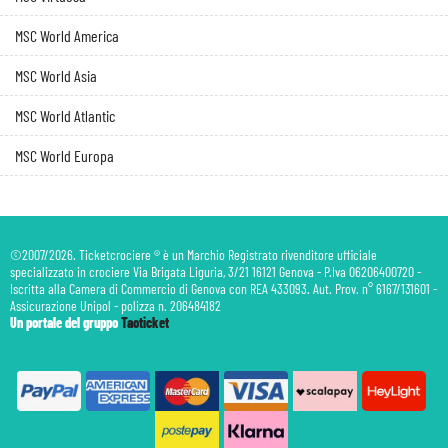
MSC World America
MSC World Asia
MSC World Atlantic
MSC World Europa
©2007/2026. Ticketcrociere ® è un Marchio Registrato rivenditore ufficiale
specializzato in crociere Via Brigata Liguria, 3/21 16121 Genova - P.Iva 06206400720 -
Iscritta alla Camera di Commercio di Genova con REA 433093. Aut. Prov. n° 6167/131601 -
Assicurazione Unipol - polizza n. 206484182
Un portale del gruppo
Taoticket