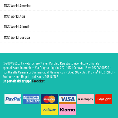
MSC World America
MSC World Asia
MSC World Atlantic
MSC World Europa
©2007/2026. Ticketcrociere ® è un Marchio Registrato rivenditore ufficiale
specializzato in crociere Via Brigata Liguria, 3/21 16121 Genova - P.Iva 06206400720 -
Iscritta alla Camera di Commercio di Genova con REA 433093. Aut. Prov. n° 6167/131601 -
Assicurazione Unipol - polizza n. 206484182
Un portale del gruppo
Taoticket