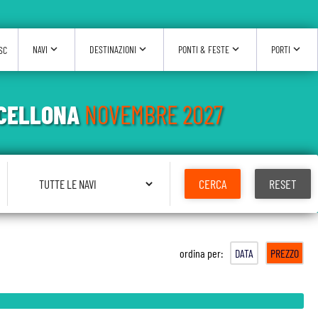
expand_more
expand_more
expand_more
expand_more
NAVI
DESTINAZIONI
PONTI & FESTE
PORTI
SC
RCELLONA
NOVEMBRE 2027
Seleziona Nave
CERCA
RESET
ordina per:
DATA
PREZZO