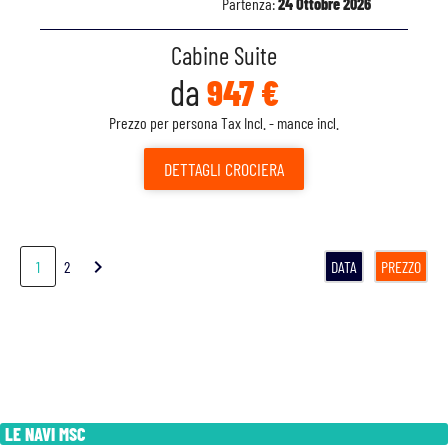
Partenza:
24 Ottobre 2026
Cabine Suite
da
947 €
Prezzo per persona Tax Incl. - mance incl.
DETTAGLI
CROCIERA
chevron_right
1
2
DATA
PREZZO
LE NAVI MSC