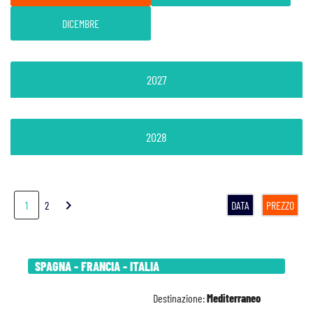
DICEMBRE
2027
2028
chevron_right
1
2
DATA
PREZZO
SPAGNA - FRANCIA - ITALIA
Destinazione:
Mediterraneo