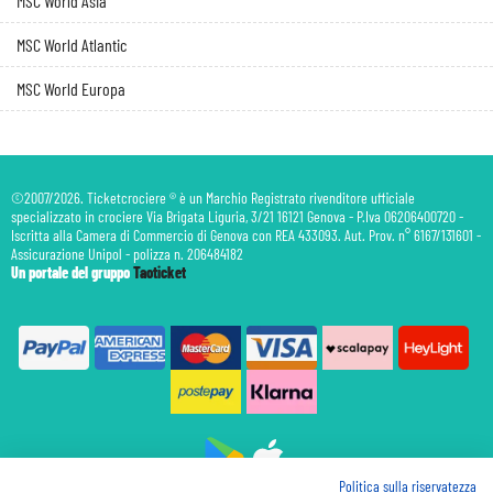
MSC World Asia
MSC World Atlantic
MSC World Europa
©2007/2026. Ticketcrociere ® è un Marchio Registrato rivenditore ufficiale
specializzato in crociere Via Brigata Liguria, 3/21 16121 Genova - P.Iva 06206400720 -
Iscritta alla Camera di Commercio di Genova con REA 433093. Aut. Prov. n° 6167/131601 -
Assicurazione Unipol - polizza n. 206484182
Un portale del gruppo
Taoticket
Politica sulla riservatezza