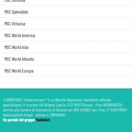
MSC Splendida
MSC Virtuosa
MSC World America
MSC World Asia
MSC World Atlantic
MSC World Europa
©2007/2026. Ticketcrociere ® è un Marchio Registrato rivenditore ufficiale
specializzato in crociere Via Brigata Liguria, 3/21 16121 Genova - P.Iva 06206400720 -
Iscritta alla Camera di Commercio di Genova con REA 433093. Aut. Prov. n° 6167/131601 -
Assicurazione Unipol - polizza n. 206484182
Un portale del gruppo
Taoticket