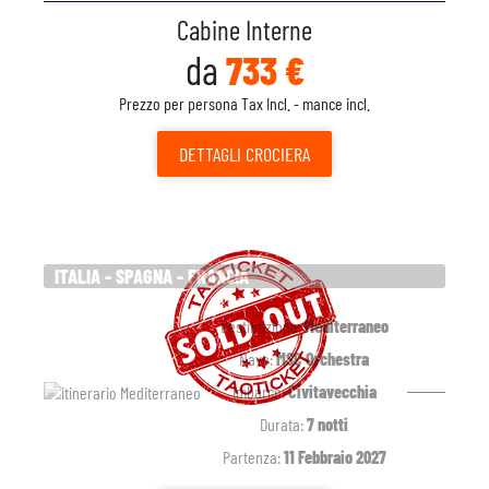
Cabine Interne
da
733 €
Prezzo per persona Tax Incl. - mance incl.
DETTAGLI
CROCIERA
ITALIA - SPAGNA - FRANCIA
Destinazione:
Mediterraneo
Nave:
MSC Orchestra
Imbarco:
Civitavecchia
Durata:
7 notti
Partenza:
11 Febbraio 2027