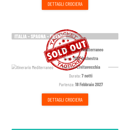
DETTAGLI
CROCIERA
ITALIA - SPAGNA - FRANCIA
Destinazione:
Mediterraneo
Nave:
MSC Orchestra
Imbarco:
Civitavecchia
Durata:
7 notti
Partenza:
18 Febbraio 2027
DETTAGLI
CROCIERA