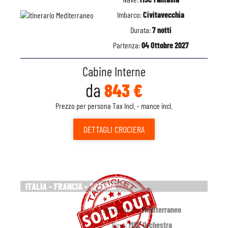
Imbarco:
Civitavecchia
Durata:
7 notti
Partenza:
04 Ottobre 2027
Cabine Interne
da
843 €
Prezzo per persona Tax Incl. - mance incl.
DETTAGLI
CROCIERA
ITALIA - FRANCIA - SPAGNA
Destinazione:
Mediterraneo
Nave:
MSC Orchestra