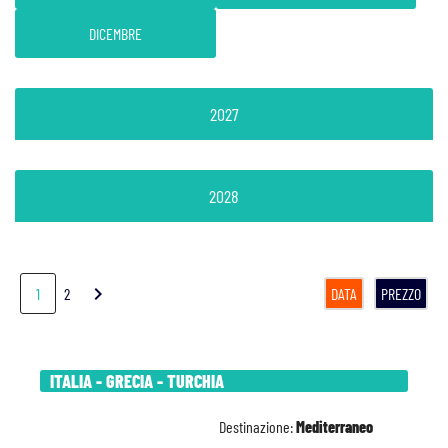
DICEMBRE
2027
2028
chevron_right
1
2
DATA
PREZZO
ITALIA - GRECIA - TURCHIA
Destinazione:
Mediterraneo