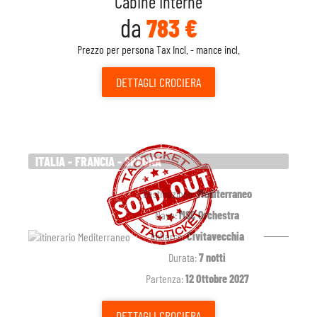
Cabine Interne
da
783 €
Prezzo per persona Tax Incl. - mance incl.
DETTAGLI
CROCIERA
ITALIA - FRANCIA - SPAGNA
Destinazione:
Mediterraneo
Nave:
MSC Orchestra
Imbarco:
Civitavecchia
Durata:
7 notti
Partenza:
12 Ottobre 2027
DETTAGLI
CROCIERA