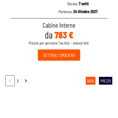
Durata:
7 notti
Partenza:
24 Ottobre 2027
Cabine Interne
da
783 €
Prezzo per persona Tax Incl. - mance incl.
DETTAGLI
CROCIERA
chevron_right
1
2
DATA
PREZZO