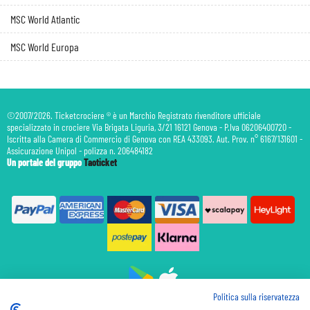
MSC World Atlantic
MSC World Europa
©2007/2026. Ticketcrociere ® è un Marchio Registrato rivenditore ufficiale
specializzato in crociere Via Brigata Liguria, 3/21 16121 Genova - P.Iva 06206400720 -
Iscritta alla Camera di Commercio di Genova con REA 433093. Aut. Prov. n° 6167/131601 -
Assicurazione Unipol - polizza n. 206484182
Un portale del gruppo
Taoticket
Politica sulla riservatezza