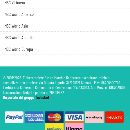
MSC Virtuosa
MSC World America
MSC World Asia
MSC World Atlantic
MSC World Europa
©2007/2026. Ticketcrociere ® è un Marchio Registrato rivenditore ufficiale
specializzato in crociere Via Brigata Liguria, 3/21 16121 Genova - P.Iva 06206400720 -
Iscritta alla Camera di Commercio di Genova con REA 433093. Aut. Prov. n° 6167/131601 -
Assicurazione Unipol - polizza n. 206484182
Un portale del gruppo
Taoticket