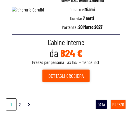
Nave:
MSC World America
Imbarco:
Miami
Durata:
7 notti
Partenza:
20 Marzo 2027
Cabine Interne
da
824 €
Prezzo per persona Tax Incl. - mance incl.
DETTAGLI
CROCIERA
chevron_right
1
2
DATA
PREZZO