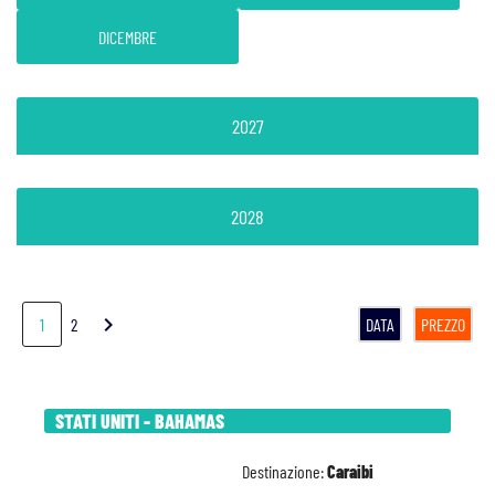
DICEMBRE
2027
2028
chevron_right
1
2
DATA
PREZZO
STATI UNITI - BAHAMAS
Destinazione:
Caraibi