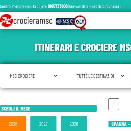
Centro Prenotazioni Crociere
0105733006
|lun-ven 9/19 - sab 9/13 (32 linee)
ITINERARI E CROCIERE M
Seleziona Compagnia
Seleziona Destinazione
1
SCEGLI IL MESE
2026
2027
2028
SPAGNA - 