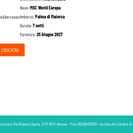
Nave:
MSC World Europa
Imbarco:
Palma di Maiorca
Durata:
7 notti
Partenza:
25 Giugno 2027
CROCIERA
 crociere Via Brigata Liguria, 3/21 16121 Genova - P.Iva 06206400720 - Iscritta alla Camera 