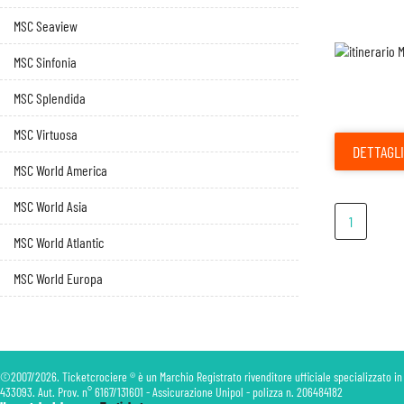
MSC Seaview
MSC Sinfonia
MSC Splendida
MSC Virtuosa
DETTAGLI
MSC World America
MSC World Asia
1
MSC World Atlantic
MSC World Europa
©2007/2026. Ticketcrociere ® è un Marchio Registrato rivenditore ufficiale specializzato in
433093. Aut. Prov. n° 6167/131601 - Assicurazione Unipol - polizza n. 206484182