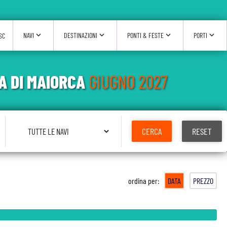
expand_more
expand_more
expand_more
expand_more
NAVI
DESTINAZIONI
PONTI & FESTE
PORTI
SC
A DI MAIORCA
GIUGNO 2027
Seleziona Nave
CERCA
RESET
ordina per:
DATA
PREZZO